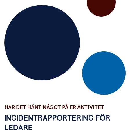
Har det hänt något på er aktivitet
HAR DET HÄNT NÅGOT PÅ ER AKTIVITET
INCIDENTRAPPORTERING FÖR
LEDARE