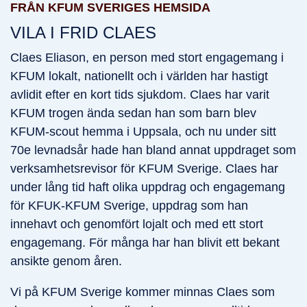
Från KFUM Sveriges hemsida
FRÅN KFUM SVERIGES HEMSIDA
VILA I FRID CLAES
Claes Eliason, en person med stort engagemang i
KFUM lokalt, nationellt och i världen har hastigt
avlidit efter en kort tids sjukdom. Claes har varit
KFUM trogen ända sedan han som barn blev
KFUM-scout hemma i Uppsala, och nu under sitt
70e levnadsår hade han bland annat uppdraget som
verksamhetsrevisor för KFUM Sverige. Claes har
under lång tid haft olika uppdrag och engagemang
för KFUK-KFUM Sverige, uppdrag som han
innehavt och genomfört lojalt och med ett stort
engagemang. För många har han blivit ett bekant
ansikte genom åren.
Vi på KFUM Sverige kommer minnas Claes som